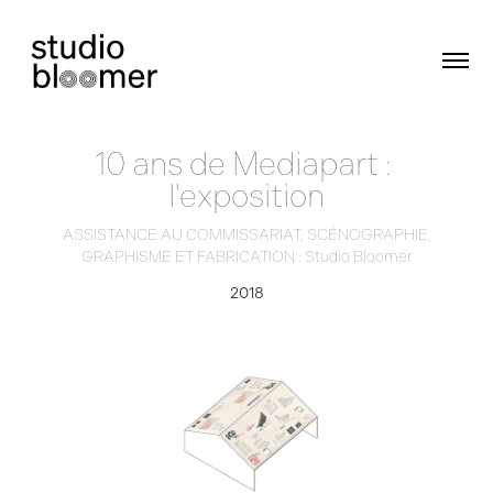
10 ans de Mediapart : 
l'exposition
ASSISTANCE AU COMMISSARIAT, SCÉNOGRAPHIE,
GRAPHISME ET FABRICATION : Studio Bloomer
2018