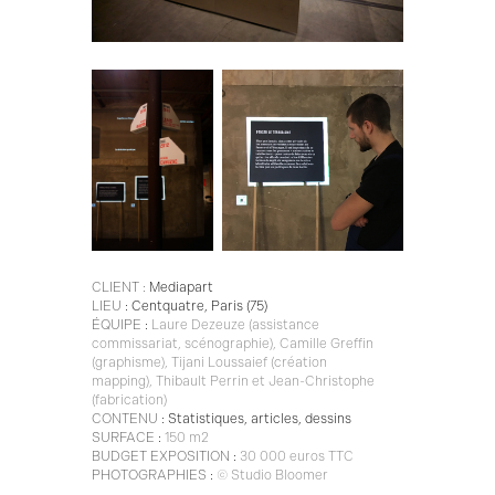
CLIENT :
Mediapart
LIEU
: Centquatre, Paris (75)
É
QUIPE
:
Laure Dezeuze
(assistance
commissariat, scénographie)
, Camille Greffin
(
graphisme)
, Tijani Loussaief (création
mapping), Thibault Perrin et Jean-Christophe
(fabrication)
CONTENU
: Statistiques, articles, dessins
SURFACE
:
150 m2
BUDGET EXPOSITION
:
30 000 euros TTC
PHOTOGRAPHIES
:
© Studio Bloomer